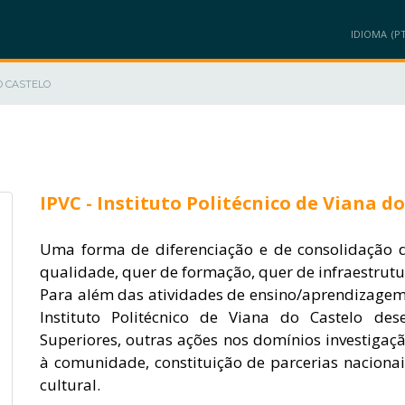
IDIOMA
O CASTELO
MEMBROS
PROJETOS
PRODUTOS/SOLUÇÕES
INOVAÇÃO/NEGÓ
IPVC - Instituto Politécnico de Viana d
Uma forma de diferenciação e de consolidação 
qualidade, quer de formação, quer de infraestrutu
Para além das atividades de ensino/aprendizagem, 
Instituto Politécnico de Viana do Castelo des
Superiores, outras ações nos domínios investigaçã
à comunidade, constituição de parcerias nacionais
cultural.