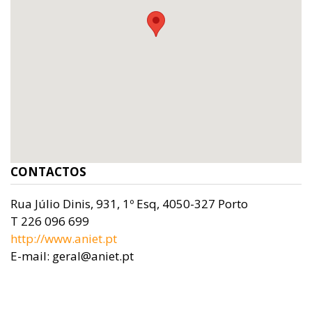
CONTACTOS
Rua Júlio Dinis, 931, 1º Esq, 4050-327 Porto
T 226 096 699
http://www.aniet.pt
E-mail: geral@aniet.pt
Previous
Ne