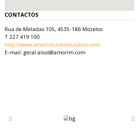
CONTACTOS
Rua de Meladas 105, 4535-186 Mozelos
T 227 419 100
http://www.amorimcorkinsulation.com
E-mail: geral.aisol@amorim.com
Previous
Ne