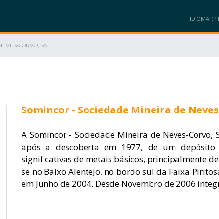
IDIOMA
NEVES-CORVO, SA.
MEMBROS
PROJETOS
PRODUTOS/SOLUÇÕES
INOVAÇÃO/NEGÓ
Somincor - Sociedade Mineira de Neves
A Somincor - Sociedade Mineira de Neves-Corvo, SA
após a descoberta em 1977, de um depósito 
significativas de metais básicos, principalmente de
se no Baixo Alentejo, no bordo sul da Faixa Piritos
em Junho de 2004. Desde Novembro de 2006 inte