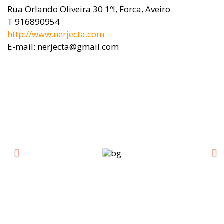
Rua Orlando Oliveira 30 1ºI, Forca, Aveiro
T 916890954
http://www.nerjecta.com
E-mail: nerjecta@gmail.com
Previous
Ne