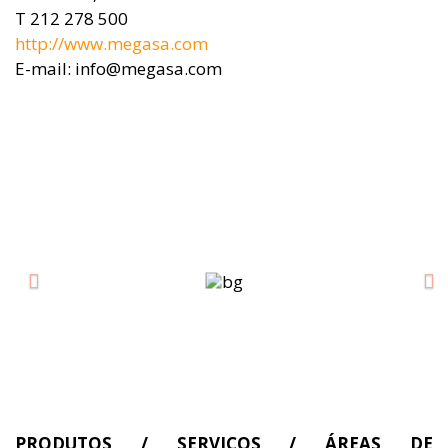
T 212 278 500
http://www.megasa.com
E-mail: info@megasa.com
Previous
Ne
PRODUTOS / SERVIÇOS / ÁREAS DE