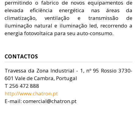
permitindo o fabrico de novos equipamentos de
elevada eficiência energética nas áreas da
climatização, ventilação e transmissão de
iluminação natural e iluminação led, recorrendo a
energia fotovoltaica para seu auto-consumo.
CONTACTOS
Travessa da Zona Industrial - 1, nº 95 Rossio 3730-
601 Vale de Cambra, Portugal
T 256 472 888
http://www.chatron.pt
E-mail: comercial@chatron.pt
Previous
Ne