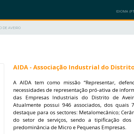
IDIOMA
O DE AVEIRO
MEMBROS
PROJETOS
PRODUTOS/SOLUÇÕES
INOVAÇÃO/NEGÓ
AIDA - Associação Industrial do Distrit
A AIDA tem como missão “Representar, defender
necessidades de representação pró-ativa de info
das Empresas Industriais do Distrito de Avei
Atualmente possui 946 associados, dos quais 7
destaque para os sectores: Metalomecânico; Cerâmi
do setor de serviços, sendo a tipificação dos
predominância de Micro e Pequenas Empresas.