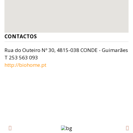
CONTACTOS
Rua do Outeiro Nº 30, 4815-038 CONDE - Guimarães
T 253 563 093
http://biohome.pt
Previous
Ne