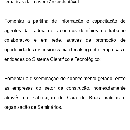
temáticas da construção sustentável;
Fomentar a partilha de informação e capacitação de
agentes da cadeia de valor nos domínios do trabalho
colaborativo e em rede, através da promoção de
oportunidades de business matchmaking entre empresas e
entidades do Sistema Científico e Tecnológico;
Fomentar a disseminação do conhecimento gerado, entre
as empresas do setor da construção, nomeadamente
através da elaboração de Guia de Boas práticas e
organização de Seminários.
repliche orologi
orologi replica
You can find ?
fake Omega
datejust replications swiss